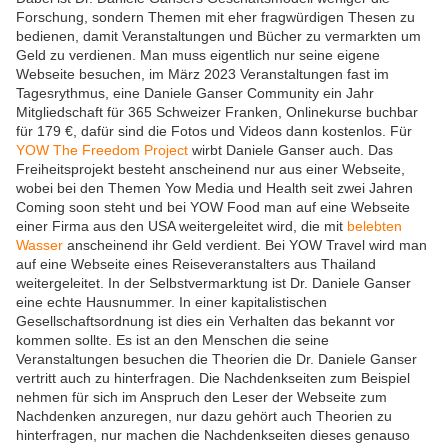
Forschung, sondern Themen mit eher fragwürdigen Thesen zu
bedienen, damit Veranstaltungen und Bücher zu vermarkten um
Geld zu verdienen. Man muss eigentlich nur seine eigene
Webseite besuchen, im März 2023 Veranstaltungen fast im
Tagesrythmus, eine Daniele Ganser Community ein Jahr
Mitgliedschaft für 365 Schweizer Franken, Onlinekurse buchbar
für 179 €, dafür sind die Fotos und Videos dann kostenlos. Für
YOW The Freedom Project
wirbt Daniele Ganser auch. Das
Freiheitsprojekt besteht anscheinend nur aus einer Webseite,
wobei bei den Themen Yow Media und Health seit zwei Jahren
Coming soon steht und bei YOW Food man auf eine Webseite
einer Firma aus den USA weitergeleitet wird, die mit
belebten
Wasser
anscheinend ihr Geld verdient. Bei YOW Travel wird man
auf eine Webseite eines Reiseveranstalters aus Thailand
weitergeleitet. In der Selbstvermarktung ist Dr. Daniele Ganser
eine echte Hausnummer. In einer kapitalistischen
Gesellschaftsordnung ist dies ein Verhalten das bekannt vor
kommen sollte. Es ist an den Menschen die seine
Veranstaltungen besuchen die Theorien die Dr. Daniele Ganser
vertritt auch zu hinterfragen. Die Nachdenkseiten zum Beispiel
nehmen für sich im Anspruch den Leser der Webseite zum
Nachdenken anzuregen, nur dazu gehört auch Theorien zu
hinterfragen, nur machen die Nachdenkseiten dieses genauso