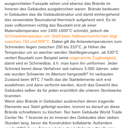
ausgerichteten Fassade sehen und ebenso das Brände im
Inneren des Gebäudes ausgebrochen waren. Brände bedeuten
in Gebäuden das die Gebäudestruktur und damit einhergehend
das verwendete Baumaterial thermisch aufgeheizt wird. Es ist
zwar vollkommen richtig das Baustahl erst ab einer
Materialtemperatur von 1400-1600°C schmilzt, jedoch die
Schmiedetemperatur von Stahl beim Halbwarmumformen liegt
zwischen 750 und 900°C
. Dabei gilt die Anlasstemperaturen zum
Schmieden liegen zwischen 200 bis 310°C, je Höher die
Temperatur um so weicher werden Stahllegierungen, ab 530°C
verliert Baustahl zum Beispiel seine
sogenannte Zugfestigkeit
,
damit wird er Schmiedbar, d.h. man kann ihn umformen. Jeder
Schmied kennt diese Verfahren seit nahezu 3.000 Jahren, oder
wie wurden Schwerter im Altertum hergestellt? Im verbauten
Zustand beim WTC 7 heißt das die Stahlelemente sich erst
ausdehnen und dann verformt werden, durch das Gewicht des
Gebäudes selber da für jeden ersichtlich die unteren Stockwerke
brannten.
Wenn also Brände in Gebäuden ausbrechen deren tragende
Elemente aus Stahl gefertigt wurden, kommt es darauf an diese
Brände schnellstens zu löschen. Nur beim Gebäude World Trade
Center No. 7 brannte es im inneren des Gebäudes über sieben
Stunden lang, bevor die Konstruktion kollabierte. Außerdem