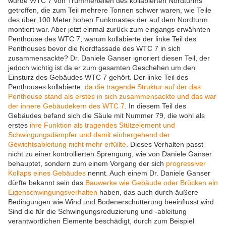
wurde WTC 7 von Trümmerteilen des kollabierten Nordturms
getroffen, die zum Teil mehrere Tonnen schwer waren, wie Teile
des über 100 Meter hohen Funkmastes der auf dem Nordturm
montiert war. Aber jetzt einmal zurück zum eingangs erwähnten
Penthouse des WTC 7, warum kollabierte der linke Teil des
Penthouses bevor die Nordfassade des WTC 7 in sich
zusammensackte? Dr. Daniele Ganser ignoriert diesen Teil, der
jedoch wichtig ist da er zum gesamten Geschehen um den
Einsturz des Gebäudes WTC 7 gehört. Der linke Teil des
Penthouses kollabierte,
da die tragende Struktur auf der das
Penthouse stand als erstes in sich zusammensackte und das war
der innere Gebäudekern des WTC 7
. In diesem Teil des
Gebäudes befand sich die Säule mit Nummer 79, die wohl als
erstes
ihre Funktion als tragendes Stützelement und
Schwingungsdämpfer und damit einhergehend der
Gewichtsableitung nicht mehr erfüllte
. Dieses Verhalten passt
nicht zu einer kontrollierten Sprengung, wie von Daniele Ganser
behauptet, sondern zum einem Vorgang der sich
progressiver
Kollaps eines Gebäudes
nennt. Auch einem Dr. Daniele Ganser
dürfte bekannt sein das
Bauwerke wie Gebäude oder Brücken ein
Eigenschwingungsverhalten
haben, das auch durch äußere
Bedingungen wie Wind und Bodenerschütterung beeinflusst wird.
Sind die für die Schwingungsreduzierung und -ableitung
verantwortlichen Elemente beschädigt, durch zum Beispiel