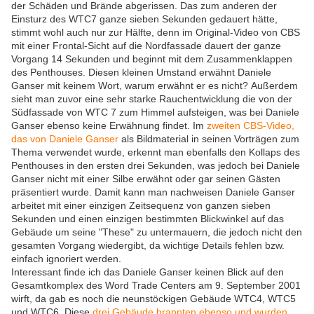
der Schäden und Brände abgerissen. Das zum anderen der
Einsturz des WTC7 ganze sieben Sekunden gedauert hätte,
stimmt wohl auch nur zur Hälfte, denn im Original-Video von CBS
mit einer Frontal-Sicht auf die Nordfassade dauert der ganze
Vorgang 14 Sekunden und beginnt mit dem Zusammenklappen
des Penthouses. Diesen kleinen Umstand erwähnt Daniele
Ganser mit keinem Wort, warum erwähnt er es nicht? Außerdem
sieht man zuvor eine sehr starke Rauchentwicklung die von der
Südfassade von WTC 7 zum Himmel aufsteigen, was bei Daniele
Ganser ebenso keine Erwähnung findet. Im
zweiten CBS-Video,
das von Daniele Ganser
als Bildmaterial in seinen Vorträgen zum
Thema verwendet wurde, erkennt man ebenfalls den Kollaps des
Penthouses in den ersten drei Sekunden, was jedoch bei Daniele
Ganser nicht mit einer Silbe erwähnt oder gar seinen Gästen
präsentiert wurde. Damit kann man nachweisen Daniele Ganser
arbeitet mit einer einzigen Zeitsequenz von ganzen sieben
Sekunden und einen einzigen bestimmten Blickwinkel auf das
Gebäude um seine "These" zu untermauern, die jedoch nicht den
gesamten Vorgang wiedergibt, da wichtige Details fehlen bzw.
einfach ignoriert werden.
Interessant finde ich das Daniele Ganser keinen Blick auf den
Gesamtkomplex des Word Trade Centers am 9. September 2001
wirft, da gab es noch die neunstöckigen Gebäude WTC4, WTC5
und WTC6. Diese
drei Gebäude brannten ebenso und wurden