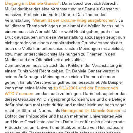
Umgang mit Daniele Ganser"
. Darin beschwert sich Albrecht
Müller darüber das eine Veranstaltung mit Daniele Ganser zu
massiven Protesten im Vorfeld führte. Das Thema der
Veranstaltung
"Warum ist der Ukraine-Krieg ausgebrochen"
. Ja
bei diesem Thema schlagen nun einmal die Wellen hoch und in
einem muss ich Albrecht Müller wohl Recht geben, politischen
Druck auszuüben um diese Veranstaltung abzusagen zeugt nun
nicht gerade von einem demokratischen Grundverständnis der
auch die Vielfalt an unterschiedlichsten Meinungen mit abbildet,
bzw. man unterschiedlichste Meinungen zu Themen in den
Medien und der Öffentlichkeit auch zulässt.
Zum anderen muss ich auch den Kritikern der Veranstaltung in
einem Punkt wohl Recht geben, Dr. Daniele Ganser vertritt in
seinen Äußerungen Meinungen zu vielen Themen die man
gemein hin als Verschwörungstheorien bezeichnet. Als Beispiel
kann man seine Meinung
zu 9/11/2001 und der Einsturz von
WTC 7 nennen
um das auch zu belegen. Darin behauptet er das
dieses Gebäude WTC 7 gesprengt worden wäre und die Belege
dafür sind nun mal recht dürftig und meiner Meinung nach sogar
recht irreführend. Nur mal als
Hintergrund Dr. Daniele Ganser
ist
Doktor der Philosophie und hat an mehreren Universitäten Alte
und Neue Geschichte studiert. Dafür ist er für mich nicht gerade
Prädestiniert um Entwurf und Statik zum Bau von Hochhäusern