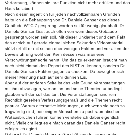
Verformung, können sie ihre Funktion nicht mehr erfüllen und das
Haus kollabiert.
Nach diesen eigentlich für jeden nachvollziehbaren Gründen
halte ich die Behauptung von Dr. Daniele Ganser das dieses
Gebäude WTC 7 gesprengt worden sei für wenig glaubhaft. Dr.
Daniele Ganser lässt auch offen von wem dieses Gebäude
gesprengt worden sein soll. Mit dieser Unklarheit und dem Fakt
das er sich auf gerade einmal sieben Sekunden Videomaterial
stützt erfüllt er mit seinen eher wenigen Fakten und vor allem der
Beweisführung wohl den Kern dessen was man eine
Verschwörungstheorie nennt. Um das zu erkennen braucht man
noch nicht einmal den Report des NIST zu kennen, sondern Dr.
Daniele Gansers Fakten gegen zu checken. Da bewegt er sich
meiner Meinung nach auf sehr dünnen Eis.
Aber auf der anderen Seite ist das kein Grund Veranstaltungen
mit ihm abzusagen, wer an ihn und seine Theorien unbedingt
glauben will der soll das tun. Die Veranstaltungen sind rein
Rechtlich gesehen Verfassungsgemäß und die Themen recht
populär. Warum alternative Meinungen, auch wenn sie noch so
fragwürdig sind, bei einigen Menschen zu posttraumatischen
Wutausbrüchen führen können verstehe ich dabei eigentlich
nicht. Vielleicht liegt es einfach daran das Daniele Ganser recht
erfolgreich agiert.
Dabei ist Dr. Daniele Gansers Geschäftsmodell weniger die