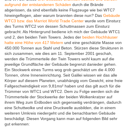
aufgrund der entstandenen Schäden
durch die Brände
abgerissen, da sind ebenfalls keine Flugzeuge wie bei WTC7
hineingeflogen, aber warum brannten diese nun? Das
Gebäude
WTC3 bzw. das Marriot World Trade Center
wurde vom Einsturz
des Turms WTC2 von dessen Schuttmassen zum Einsturz
gebracht. Als Hintergrund bediene ich mich der Gebäude WTC1
und 2, den beiden Twin Towers. Jedes der
beiden Hochhäuser
hatte eine Höhe von 417 Metern
und eine geschätzte Masse von
450.000 Tonnen aus Stahl und Beton. Stürzen diese Strukturen in
sich zusammen, wie dies am 11. September 2001 geschah,
werden die Trümmerteile der Twin Towers wohl kaum auf die
jeweilige Grundfläche der Gebäude begrenzt danieder gehen.
Ein Stockwerk eines Turms wog grob geschätzt um die 4.000
Tonnen, ohne Inneneinrichtung. Seit Galilei wissen wir das alle
Körper auf diesem Planeten, unabhängig vom Gewicht, eine freie
Fallgeschwindigkeit von 9,81ms² haben und das gilt auch für die
Trümmer von WTC1 und WTC2. Dem zu Folge werden sich die
Trümmerteile der Stockwerke der beiden Wolkenkratzer auf
ihrem Weg zum Erdboden sich gegenseitig verdrängen, dadurch
eine Schuttwolke und eine Druckwelle ausbilden, die in einem
weiteren Umkreis niedergeht und die benachbarten Gebäude
beschädigt. Diesen Vorgang kann man auf folgenden Bild sehr
gut erkennen: