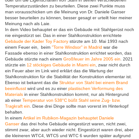
oder um die Eigenschaften von Stahl in seinen verschiedenen
Temperaturzuständen zu beurteilen. Diese zwei Punkte muss
man vorausschicken um die Meinung von Dr. Daniele Ganser
besser beurteilen zu können, besser gesagt er urteilt hier meiner
Meinung nach als Laie.
In dem Video behauptet er das ein Gebäude mit Stahlgerüst noch
nie eingestürzt sei. Das in einer Stahlkonstruktion errichtete
Gebäude der Kader Toy Factory
stürzte am 10. Mai 1993 nach
einem Feuer ein, beim
"Torre Windsor" in Madrid
war die
Fassade ebenso in einer Stahlkonstruktion errichtet worden, das
Gebäude stürzte nach einem
Großfeuer im Jahre 2005 ein
. 2021
stürzte ein
12 stöckiges Gebäude in Miami ein
, zwar nicht durch
ein Feuer aber im Link wird erklärt das die Wartung der
Stahlkonstruktion für die Stabilität der Konstruktion elementar ist.
Ebenso ist bekannt das die
Struktur von Stahl bei einem Brand
beeinflusst
wird und es zu einer
plastischen Verformung des
Materials
in einer Stahlkonstruktion kommt, nur als Hintergrund
ab einer
Temperatur von 538°C büßt Stahl seine Zug- bzw.
Tragkraft ein
. Diese drei Dinge sollte man vorerst im Hinterkopf
behalten.
In einem
Artikel im Rubikon-Magazin behauptet Daniele
Ganser
das drei hohe Gebäude eingestürzt waren, nicht zwei,
stimmt zwar, aber auch wieder nicht. Eingestürzt waren drei, aber
die kleineren WTC4, WTC5 und WTC 6 wurden später aufgrund