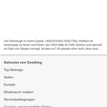
UN Fahrzeuge in Homs Quelle: UNICEF/UNI178367/Tiku Vielfach ist
heutzutage zu lesen und hören, die UNO hätte im Falle Syriens und speziell
im Falle von Aleppo versagt. Ist dem so? Ich glaube eher nicht, denn was
gescheitert ist die Wahrnehmung der Idee...
Gehostet von Overblog
Top-Beiträge
Seiten
Kontakt
Missbrauch melden
Servicebedingungen
Cookies und persönliche Daten