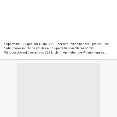
Supertaifun Surigae am 19.04.2021 über der Philippinensee Quelle: JTWC
Sehr interessant finde ich das ein Supertaifun der Stärke IV mit
Windgeschwindigkeiten von 232 km/h im April über die Philippinensee
peitscht. Die Zugbahn des tropischen Wirbelsturms...