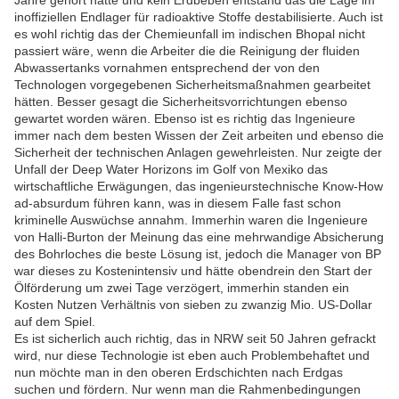
Jahre gehört hätte und kein Erdbeben entstand das die Lage im
inoffiziellen Endlager für radioaktive Stoffe destabilisierte. Auch ist
es wohl richtig das der Chemieunfall im indischen Bhopal nicht
passiert wäre, wenn die Arbeiter die die Reinigung der fluiden
Abwassertanks vornahmen entsprechend der von den
Technologen vorgegebenen Sicherheitsmaßnahmen gearbeitet
hätten. Besser gesagt die Sicherheitsvorrichtungen ebenso
gewartet worden wären. Ebenso ist es richtig das Ingenieure
immer nach dem besten Wissen der Zeit arbeiten und ebenso die
Sicherheit der technischen Anlagen gewehrleisten. Nur zeigte der
Unfall der Deep Water Horizons im Golf von Mexiko das
wirtschaftliche Erwägungen, das ingenieurstechnische Know-How
ad-absurdum führen kann, was in diesem Falle fast schon
kriminelle Auswüchse annahm. Immerhin waren die Ingenieure
von Halli-Burton der Meinung das eine mehrwandige Absicherung
des Bohrloches die beste Lösung ist, jedoch die Manager von BP
war dieses zu Kostenintensiv und hätte obendrein den Start der
Ölförderung um zwei Tage verzögert, immerhin standen ein
Kosten Nutzen Verhältnis von sieben zu zwanzig Mio. US-Dollar
auf dem Spiel.
Es ist sicherlich auch richtig, das in NRW seit 50 Jahren gefrackt
wird, nur diese Technologie ist eben auch Problembehaftet und
nun möchte man in den oberen Erdschichten nach Erdgas
suchen und fördern. Nur wenn man die Rahmenbedingungen