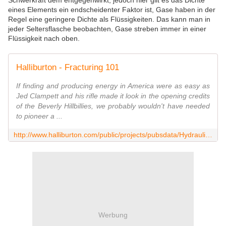
Schwerkraft dem entgegenwirkt, jedoch hier gilt es das Dichte
eines Elements ein endscheidenter Faktor ist, Gase haben in der
Regel eine geringere Dichte als Flüssigkeiten. Das kann man in
jeder Seltersflasche beobachten, Gase streben immer in einer
Flüssigkeit nach oben.
Halliburton - Fracturing 101
If finding and producing energy in America were as easy as
Jed Clampett and his rifle made it look in the opening credits
of the Beverly Hillbillies, we probably wouldn't have needed
to pioneer a ...
http://www.halliburton.com/public/projects/pubsdata/Hydraulic_Fracturing/fracturing_101.html
Werbung