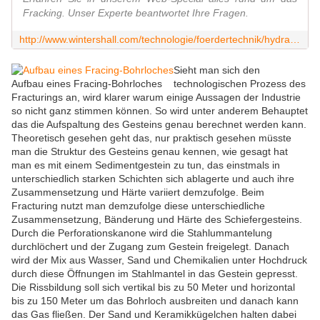
Fracking. Unser Experte beantwortet Ihre Fragen.
http://www.wintershall.com/technologie/foerdertechnik/hydraulic-fracturing.html
Sieht man sich den
Aufbau eines Fracing-Bohrloches
technologischen Prozess des
Fracturings an, wird klarer warum einige Aussagen der Industrie
so nicht ganz stimmen können. So wird unter anderem Behauptet
das die Aufspaltung des Gesteins genau berechnet werden kann.
Theoretisch gesehen geht das, nur praktisch gesehen müsste
man die Struktur des Gesteins genau kennen, wie gesagt hat
man es mit einem Sedimentgestein zu tun, das einstmals in
unterschiedlich starken Schichten sich ablagerte und auch ihre
Zusammensetzung und Härte variiert demzufolge. Beim
Fracturing nutzt man demzufolge diese unterschiedliche
Zusammensetzung, Bänderung und Härte des Schiefergesteins.
Durch die Perforationskanone wird die Stahlummantelung
durchlöchert und der Zugang zum Gestein freigelegt. Danach
wird der Mix aus Wasser, Sand und Chemikalien unter Hochdruck
durch diese Öffnungen im Stahlmantel in das Gestein gepresst.
Die Rissbildung soll sich vertikal bis zu 50 Meter und horizontal
bis zu 150 Meter um das Bohrloch ausbreiten und danach kann
das Gas fließen. Der Sand und Keramikkügelchen halten dabei