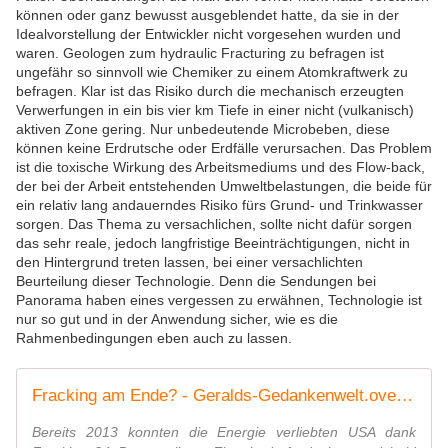
können oder ganz bewusst ausgeblendet hatte, da sie in der
Idealvorstellung der Entwickler nicht vorgesehen wurden und
waren. Geologen zum hydraulic Fracturing zu befragen ist
ungefähr so sinnvoll wie Chemiker zu einem Atomkraftwerk zu
befragen. Klar ist das Risiko durch die mechanisch erzeugten
Verwerfungen in ein bis vier km Tiefe in einer nicht (vulkanisch)
aktiven Zone gering. Nur unbedeutende Microbeben, diese
können keine Erdrutsche oder Erdfälle verursachen. Das Problem
ist die toxische Wirkung des Arbeitsmediums und des Flow-back,
der bei der Arbeit entstehenden Umweltbelastungen, die beide für
ein relativ lang andauerndes Risiko fürs Grund- und Trinkwasser
sorgen. Das Thema zu versachlichen, sollte nicht dafür sorgen
das sehr reale, jedoch langfristige Beeinträchtigungen, nicht in
den Hintergrund treten lassen, bei einer versachlichten
Beurteilung dieser Technologie. Denn die Sendungen bei
Panorama haben eines vergessen zu erwähnen, Technologie ist
nur so gut und in der Anwendung sicher, wie es die
Rahmenbedingungen eben auch zu lassen.
Fracking am Ende? - Geralds-Gedankenwelt.over-blog.com
Bereits 2013 konnten die Energie verliebten USA dank