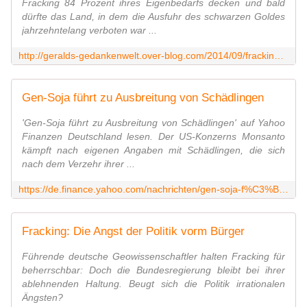
Fracking 84 Prozent ihres Eigenbedarfs decken und bald
dürfte das Land, in dem die Ausfuhr des schwarzen Goldes
jahrzehntelang verboten war ...
http://geralds-gedankenwelt.over-blog.com/2014/09/fracking-am-ende.html
Gen-Soja führt zu Ausbreitung von Schädlingen
'Gen-Soja führt zu Ausbreitung von Schädlingen' auf Yahoo
Finanzen Deutschland lesen. Der US-Konzerns Monsanto
kämpft nach eigenen Angaben mit Schädlingen, die sich
nach dem Verzehr ihrer ...
https://de.finance.yahoo.com/nachrichten/gen-soja-f%C3%BChrt-ausbreitung-sch%C3%A4dlingen-135300997.html
Fracking: Die Angst der Politik vorm Bürger
Führende deutsche Geowissenschaftler halten Fracking für
beherrschbar: Doch die Bundesregierung bleibt bei ihrer
ablehnenden Haltung. Beugt sich die Politik irrationalen
Ängsten?