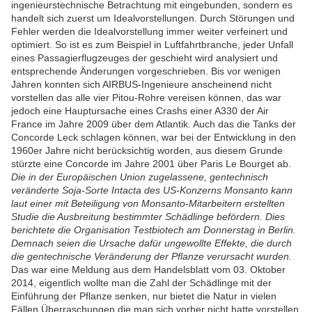
ingenieurstechnische Betrachtung mit eingebunden, sondern es
handelt sich zuerst um Idealvorstellungen. Durch Störungen und
Fehler werden die Idealvorstellung immer weiter verfeinert und
optimiert. So ist es zum Beispiel in Luftfahrtbranche, jeder Unfall
eines Passagierflugzeuges der geschieht wird analysiert und
entsprechende Änderungen vorgeschrieben. Bis vor wenigen
Jahren konnten sich AIRBUS-Ingenieure anscheinend nicht
vorstellen das alle vier Pitou-Rohre vereisen können, das war
jedoch eine Hauptursache eines Crashs einer A330 der Air
France im Jahre 2009 über dem Atlantik. Auch das die Tanks der
Concorde Leck schlagen können, war bei der Entwicklung in den
1960er Jahre nicht berücksichtig worden, aus diesem Grunde
stürzte eine Concorde im Jahre 2001 über Paris Le Bourget ab.
Die in der Europäischen Union zugelassene, gentechnisch
veränderte Soja-Sorte Intacta des US-Konzerns Monsanto kann
laut einer mit Beteiligung von Monsanto-Mitarbeitern erstellten
Studie die Ausbreitung bestimmter Schädlinge befördern. Dies
berichtete die Organisation Testbiotech am Donnerstag in Berlin.
Demnach seien die Ursache dafür ungewollte Effekte, die durch
die gentechnische Veränderung der Pflanze verursacht wurden.
Das war eine Meldung aus dem Handelsblatt vom 03. Oktober
2014, eigentlich wollte man die Zahl der Schädlinge mit der
Einführung der Pflanze senken, nur bietet die Natur in vielen
Fällen Überraschungen die man sich vorher nicht hatte vorstellen