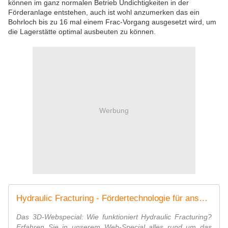
können im ganz normalen Betrieb Undichtigkeiten in der
Förderanlage entstehen, auch ist wohl anzumerken das ein
Bohrloch bis zu 16 mal einem Frac-Vorgang ausgesetzt wird, um
die Lagerstätte optimal ausbeuten zu können.
Werbung
Hydraulic Fracturing - Fördertechnologie für anspruchsvolle Erdgas-Lagerstätten. Unser 3D-Webspecial
Das 3D-Webspecial: Wie funktioniert Hydraulic Fracturing?
Erfahren Sie in unserem Web-Special alles rund um das