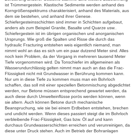
ist Trümmergestein. Klastische Sedimente werden anhand des
Korngrößenspektrums charakterisiert, anhand des Materials, aus
dem sie bestehen, und anhand ihrer Genese.
Schiefergesteinsschichten sind immer in Schichten aufgebaut,
anders als zum Beispiel Granite, Basalte und Quarze usw..
Schiefergestein ist im übrigen organischen und anorganischen
Ursprungs. Wie groß die Spalten und Risse die durch das
hydraulic Fracturing entstehen weis eigentlich niemand, man
nimmt wohl an das es sich um ein paar dutzend Meter sind. Alles
noch kein Problem, da der Vorgang in mehreren tausend Meter
Tiefe vorgenommen wird. Da Tonschiefer im allgemeinen als
Wasserundurchlässig gelten nimmt man auch an das die Frac-
Flüssigkeit nicht mit Grundwasser in Berührung kommen kann.
Nur um in diese Tiefe zu kommen muss man ein Bohrloch
schaffen, das soll mit einer speziellen Betonmischung abgedichtet
werden, nur Betone müssen entsprechend gewartet werden, da
auch diese durch Umwelteinflüsse porös werden können, wenn
sie altern. Auch können Betone durch mechanische
Beanspruchung, wie sie bei einem Erdbeben entstehen, brechen
und undicht werden. Wenn dieses passiert steigt die im Bohrloch
verbleibende Frac-Flüssigkeit, Gas bzw. Öl auf und kann
durchaus Grundwasserschichten erreichen und verunreinigen, da
diese unter Druck stehen. Auch im Betrieb der Bohranlagen