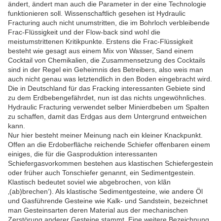
ändert, ändert man auch die Parameter in der eine Technologie
funktionieren soll. Wissenschaftlich gesehen ist Hydraulic
Fracturing auch nicht unumstritten, die im Bohrloch verbleibende
Frac-Flüssigkeit und der Flow-back sind wohl die
meistumstrittenen Kritikpunkte. Erstens die Frac-Flüssigkeit
besteht wie gesagt aus einem Mix von Wasser, Sand einem
Cocktail von Chemikalien, die Zusammensetzung des Cocktails
sind in der Regel ein Geheimnis des Betreibers, also weis man
auch nicht genau was letztendlich in den Boden eingebracht wird.
Die in Deutschland für das Fracking interessanten Gebiete sind
zu dem Erdbebengefährdet, nun ist das nichts ungewöhnliches.
Hydraulic Fracturing verwendet selber Minierdbeben um Spalten
zu schaffen, damit das Erdgas aus dem Untergrund entweichen
kann.
Nur hier besteht meiner Meinung nach ein kleiner Knackpunkt.
Offen an die Erdoberfläche reichende Schiefer offenbaren einem
einiges, die für die Gasproduktion interessanten
Schiefergasvorkommen bestehen aus klastischen Schiefergestein
oder früher auch Tonschiefer genannt, ein Sedimentgestein.
Klastisch bedeutet soviel wie abgebrochen, von klãn
‚(ab)brechen‘). Als klastische Sedimentgesteine, wie andere Öl
und Gasführende Gesteine wie Kalk- und Sandstein, bezeichnet
man Gesteinsarten deren Material aus der mechanischen
Zerstörung anderer Gesteine stammt. Eine weitere Bezeichnung