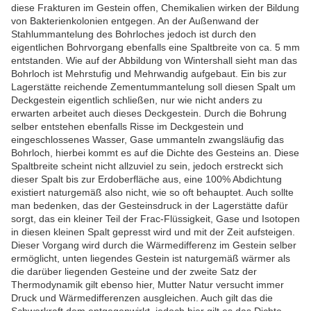
diese Frakturen im Gestein offen, Chemikalien wirken der Bildung
von Bakterienkolonien entgegen. An der Außenwand der
Stahlummantelung des Bohrloches jedoch ist durch den
eigentlichen Bohrvorgang ebenfalls eine Spaltbreite von ca. 5 mm
entstanden. Wie auf der Abbildung von Wintershall sieht man das
Bohrloch ist Mehrstufig und Mehrwandig aufgebaut. Ein bis zur
Lagerstätte reichende Zementummantelung soll diesen Spalt um
Deckgestein eigentlich schließen, nur wie nicht anders zu
erwarten arbeitet auch dieses Deckgestein. Durch die Bohrung
selber entstehen ebenfalls Risse im Deckgestein und
eingeschlossenes Wasser, Gase ummanteln zwangsläufig das
Bohrloch, hierbei kommt es auf die Dichte des Gesteins an. Diese
Spaltbreite scheint nicht allzuviel zu sein, jedoch erstreckt sich
dieser Spalt bis zur Erdoberfläche aus, eine 100% Abdichtung
existiert naturgemäß also nicht, wie so oft behauptet. Auch sollte
man bedenken, das der Gesteinsdruck in der Lagerstätte dafür
sorgt, das ein kleiner Teil der Frac-Flüssigkeit, Gase und Isotopen
in diesen kleinen Spalt gepresst wird und mit der Zeit aufsteigen.
Dieser Vorgang wird durch die Wärmedifferenz im Gestein selber
ermöglicht, unten liegendes Gestein ist naturgemäß wärmer als
die darüber liegenden Gesteine und der zweite Satz der
Thermodynamik gilt ebenso hier, Mutter Natur versucht immer
Druck und Wärmedifferenzen ausgleichen. Auch gilt das die