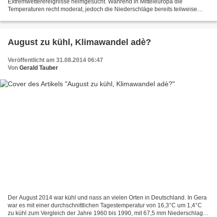
Extremwetterereignisse heimgesucht. Während in Mitteleuropa die
Temperaturen recht moderat, jedoch die Niederschläge bereits teilweise
extreme Formen annahmen. In Gera war es im Zeitraum vom 1. bis 13....
August zu kühl, Klimawandel adè?
Veröffentlicht am 31.08.2014 06:47
Von
Gerald Tauber
Der August 2014 war kühl und nass an vielen Orten in Deutschland. In Gera
war es mit einer durchschnittlichen Tagestemperatur von 16,3°C um 1,4°C
zu kühl zum Vergleich der Jahre 1960 bis 1990, mit 67,5 mm Niederschlag