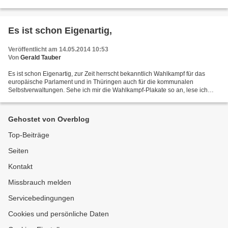
wurden immerhin 92% des Durchschnittsniederschlags,...
Es ist schon Eigenartig,
Veröffentlicht am 14.05.2014 10:53
Von
Gerald Tauber
Es ist schon Eigenartig, zur Zeit herrscht bekanntlich Wahlkampf für das
europäische Parlament und in Thüringen auch für die kommunalen
Selbstverwaltungen. Sehe ich mir die Wahlkampf-Plakate so an, lese ich
ständig an Fraßen, so wie "Gera kann mehr" nur...
Gehostet von Overblog
Top-Beiträge
Seiten
Kontakt
Missbrauch melden
Servicebedingungen
Cookies und persönliche Daten