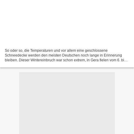
So oder so, die Temperaturen und vor allem eine geschlossene
Schneedecke werden den meisten Deutschen noch lange in Erinnerung
bleiben. Dieser Wintereinbruch war schon extrem, in Gera fielen vom 6. bis
zum 8. Februar gut 32 Liter Niederschlag und hinterließen...