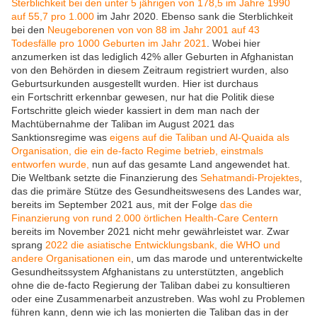
Sterblichkeit bei den unter 5 jährigen von 178,5 im Jahre 1990
auf 55,7 pro 1.000
im Jahr 2020. Ebenso sank die Sterblichkeit
bei den
Neugeborenen von von 88 im Jahr 2001 auf 43
Todesfälle pro 1000 Geburten im Jahr 2021
. Wobei hier
anzumerken ist das lediglich 42% aller Geburten in Afghanistan
von den Behörden in diesem Zeitraum registriert wurden, also
Geburtsurkunden ausgestellt wurden. Hier ist durchaus
ein Fortschritt erkennbar gewesen, nur hat die Politik diese
Fortschritte gleich wieder kassiert in dem man nach der
Machtübernahme der Taliban im August 2021 das
Sanktionsregime was
eigens auf die Taliban und Al-Quaida als
Organisation, die ein de-facto Regime betrieb, einstmals
entworfen wurde,
nun auf das gesamte Land angewendet hat.
Die Weltbank setzte die Finanzierung des
Sehatmandi-Projektes
,
das die primäre Stütze des Gesundheitswesens des Landes war,
bereits im September 2021 aus, mit der Folge
das die
Finanzierung von rund 2.000 örtlichen Health-Care Centern
bereits im November 2021 nicht mehr gewährleistet war. Zwar
sprang
2022 die asiatische Entwicklungsbank, die WHO und
andere Organisationen ein
, um das marode und unterentwickelte
Gesundheitssystem Afghanistans zu unterstützten, angeblich
ohne die de-facto Regierung der Taliban dabei zu konsultieren
oder eine Zusammenarbeit anzustreben. Was wohl zu Problemen
führen kann, denn wie ich las monierten die Taliban das in der