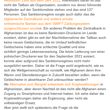
Resolution 1988 aus dem Jahr 2011
, interessant daran ist das
nicht die Taliban als Organisation, sondern nur deren führende
Mitglieder auf der Sanktionsliste stehen und das sind 137
Personen. Das Sanktionsregime sorgte auch dafür das die
afghanische Zentralbank und andere private
einheimische Banken aus dem SWIFT-Zahlungssystem
ausgeschlossen wurde
n. Ein anderes Problem der Zentralbank in
Afghanistan ist das es keine Banknoten-Druckerei im Lande
existiert, daher gibt es seit der Machtübernahme der Taliban auch
keine neuen Geldscheine, die im Umlauf befindlichen
Geldscheine haben eine schlechte Qualität und eine
sichtlich geringe Lebenserwartung. Die letzte Lieferung von einer
polnischen Druckerei war für den September 2021 avisiert,
konnte aber aufgrund des Sanktionsregimes nicht mehr
ausgeführt werden. Daher ist die Frage wohl angebracht, wie es
sich die Weltgemeinschaft so vorstellt, wie Afghanen denn ihre
Waren und Dienstleistungen in Zukunft bezahlen sollen, wenn die
Geldscheine in absehbarer Zeit unbrauchbar werden?
Als
Alternative zum Bargeld entwickeln sich Kryptowährungen
in
Afghanistan, aber deren Nachteil ist das nicht alle Afghanen einen
Zugang zu Smartphones und Internet haben. Ich sehe daher die
Kryptowährungen daher als Ergänzung, aber nicht als
vollständigen Ersatz.
Aber jetzt stellt sich spätestens die Frage ob die