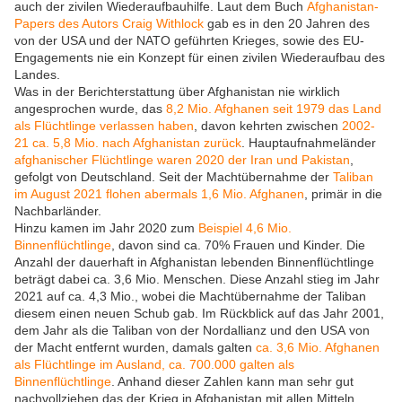
auch der zivilen Wiederaufbauhilfe. Laut dem Buch
Afghanistan-
Papers des Autors Craig Withlock
gab es in den 20 Jahren des
von der USA und der NATO geführten Krieges, sowie des EU-
Engagements nie ein Konzept für einen zivilen Wiederaufbau des
Landes.
Was in der Berichterstattung über Afghanistan nie wirklich
angesprochen wurde, das
8,2 Mio. Afghanen seit 1979 das Land
als Flüchtlinge verlassen haben
, davon kehrten zwischen
2002-
21 ca. 5,8 Mio. nach Afghanistan zurück
. Hauptaufnahmeländer
afghanischer Flüchtlinge waren 2020 der Iran und Pakistan
,
gefolgt von Deutschland. Seit der Machtübernahme der
Taliban
im August 2021 flohen abermals 1,6 Mio. Afghanen
, primär in die
Nachbarländer.
Hinzu kamen im Jahr 2020 zum
Beispiel 4,6 Mio.
Binnenflüchtlinge
, davon sind ca. 70% Frauen und Kinder. Die
Anzahl der dauerhaft in Afghanistan lebenden Binnenflüchtlinge
beträgt dabei ca. 3,6 Mio. Menschen. Diese Anzahl stieg im Jahr
2021 auf ca. 4,3 Mio., wobei die Machtübernahme der Taliban
diesem einen neuen Schub gab. Im Rückblick auf das Jahr 2001,
dem Jahr als die Taliban von der Nordallianz und den USA von
der Macht entfernt wurden, damals galten
ca. 3,6 Mio. Afghanen
als Flüchtlinge im Ausland, ca. 700.000 galten als
Binnenflüchtlinge
. Anhand dieser Zahlen kann man sehr gut
nachvollziehen das der Krieg in Afghanistan mit allen Mitteln