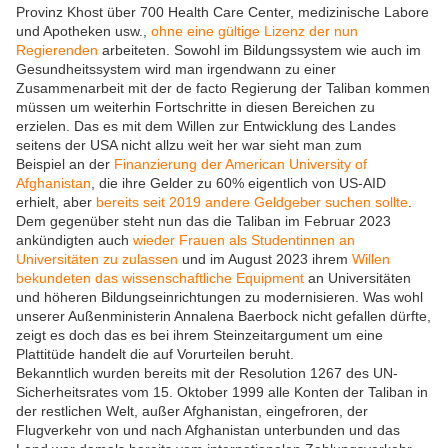
Provinz Khost über 700 Health Care Center, medizinische Labore
und Apotheken usw.,
ohne eine gültige Lizenz der nun
Regierenden
arbeiteten. Sowohl im Bildungssystem wie auch im
Gesundheitssystem wird man irgendwann zu einer
Zusammenarbeit mit der de facto Regierung der Taliban kommen
müssen um weiterhin Fortschritte in diesen Bereichen zu
erzielen. Das es mit dem Willen zur Entwicklung des Landes
seitens der USA nicht allzu weit her war sieht man zum
Beispiel an der
Finanzierung der American University of
Afghanistan
, die ihre Gelder zu 60% eigentlich von US-AID
erhielt, aber
bereits seit 2019 andere Geldgeber suchen sollte
.
Dem gegenüber steht nun das die Taliban im Februar 2023
ankündigten auch
wieder Frauen als Studentinnen an
Universitäten zu zulassen
und im August 2023 ihrem
Willen
bekundeten das wissenschaftliche Equipment
an Universitäten
und höheren Bildungseinrichtungen zu modernisieren. Was wohl
unserer Außenministerin Annalena Baerbock nicht gefallen dürfte,
zeigt es doch das es bei ihrem Steinzeitargument um eine
Plattitüde handelt die auf Vorurteilen beruht.
Bekanntlich wurden bereits mit der Resolution 1267 des UN-
Sicherheitsrates vom 15. Oktober 1999 alle Konten der Taliban in
der restlichen Welt, außer Afghanistan, eingefroren, der
Flugverkehr von und nach Afghanistan unterbunden und das