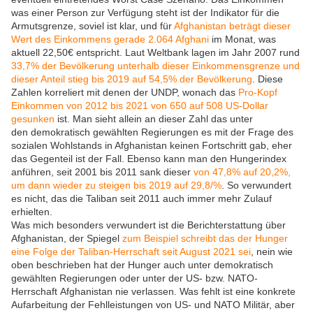
was einer Person zur Verfügung steht ist der Indikator für die
Armutsgrenze, soviel ist klar, und für
Afghanistan beträgt dieser
Wert des Einkommens gerade 2.064 Afghani
im Monat, was
aktuell 22,50€ entspricht. Laut Weltbank lagen im Jahr 2007 rund
33,7% der Bevölkerung unterhalb dieser Einkommensgrenze und
dieser Anteil stieg bis 2019 auf 54,5% der Bevölkerung
. Diese
Zahlen korreliert mit denen der UNDP, wonach das
Pro-Kopf
Einkommen von 2012 bis 2021 von 650 auf 508 US-Dollar
gesunken
ist. Man sieht allein an dieser Zahl das unter
den demokratisch gewählten Regierungen es mit der Frage des
sozialen Wohlstands in Afghanistan keinen Fortschritt gab, eher
das Gegenteil ist der Fall. Ebenso kann man den Hungerindex
anführen, seit 2001 bis 2011 sank dieser
von 47,8% auf 20,2%,
um dann wieder zu steigen bis 2019 auf 29,8/%
. So verwundert
es nicht, das die Taliban seit 2011 auch immer mehr Zulauf
erhielten.
Was mich besonders verwundert ist die Berichterstattung über
Afghanistan, der Spiegel
zum Beispiel schreibt das der Hunger
eine Folge der Taliban-Herrschaft seit August 2021 sei
, nein wie
oben beschrieben hat der Hunger auch unter demokratisch
gewählten Regierungen oder unter der US- bzw. NATO-
Herrschaft Afghanistan nie verlassen. Was fehlt ist eine konkrete
Aufarbeitung der Fehlleistungen von US- und NATO Militär, aber