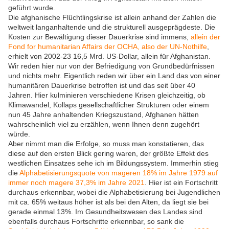
geführt wurde.
Die afghanische Flüchtlingskrise ist allein anhand der Zahlen die
weltweit langanhaltende und die strukturell ausgeprägdeste. Die
Kosten zur Bewältigung dieser Dauerkrise sind immens,
allein der
Fond for humanitarian Affairs der OCHA, also der UN-Nothilfe
,
erhielt von 2002-23 16,5 Mrd. US-Dollar, allein für Afghanistan.
Wir reden hier nur von der Befriedigung von Grundbedürfnissen
und nichts mehr. Eigentlich reden wir über ein Land das von einer
humanitären Dauerkrise betroffen ist und das seit über 40
Jahren. Hier kulminieren verschiedene Krisen gleichzeitig, ob
Klimawandel, Kollaps gesellschaftlicher Strukturen oder einem
nun 45 Jahre anhaltenden Kriegszustand, Afghanen hätten
wahrscheinlich viel zu erzählen, wenn Ihnen denn zugehört
würde.
Aber nimmt man die Erfolge, so muss man konstatieren, das
diese auf den ersten Blick gering waren, der größte Effekt des
westlichen Einsatzes sehe ich im Bildungssystem. Immerhin stieg
die
Alphabetisierungsquote von mageren 18% im Jahre 1979 auf
immer noch magere 37,3% im Jahre 2021
. Hier ist ein Fortschritt
durchaus erkennbar, wobei die Alphabetisierung bei Jugendlichen
mit ca. 65% weitaus höher ist als bei den Alten, da liegt sie bei
gerade einmal 13%. Im Gesundheitswesen des Landes sind
ebenfalls durchaus Fortschritte erkennbar, so sank die