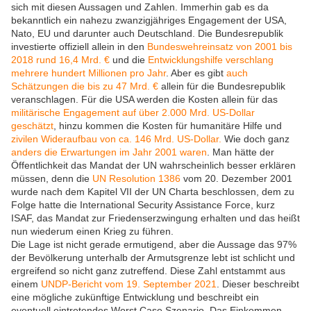
sich mit diesen Aussagen und Zahlen. Immerhin gab es da
bekanntlich ein nahezu zwanzigjähriges Engagement der USA,
Nato, EU und darunter auch Deutschland. Die Bundesrepublik
investierte offiziell allein in den
Bundeswehreinsatz von 2001 bis
2018 rund 16,4 Mrd. €
und die
Entwicklungshilfe verschlang
mehrere hundert Millionen pro Jahr
. Aber es gibt
auch
Schätzungen die bis zu 47 Mrd. €
allein für die Bundesrepublik
veranschlagen. Für die USA werden die Kosten allein für das
militärische Engagement auf über 2.000 Mrd. US-Dollar
geschätzt
, hinzu kommen die Kosten für humanitäre Hilfe und
zivilen Wideraufbau von ca. 146 Mrd. US-Dollar.
Wie doch ganz
anders die Erwartungen im Jahr 2001 waren
. Man hätte der
Öffentlichkeit das Mandat der UN wahrscheinlich besser erklären
müssen, denn die
UN Resolution 1386
vom 20. Dezember 2001
wurde nach dem Kapitel VII der UN Charta beschlossen, dem zu
Folge hatte die International Security Assistance Force, kurz
ISAF, das Mandat zur Friedenserzwingung erhalten und das heißt
nun wiederum einen Krieg zu führen.
Die Lage ist nicht gerade ermutigend, aber die Aussage das 97%
der Bevölkerung unterhalb der Armutsgrenze lebt ist schlicht und
ergreifend so nicht ganz zutreffend. Diese Zahl entstammt aus
einem
UNDP-Bericht vom 19. September 2021
. Dieser beschreibt
eine mögliche zukünftige Entwicklung und beschreibt ein
eventuell eintretendes Worst Case Szenario. Das Einkommen