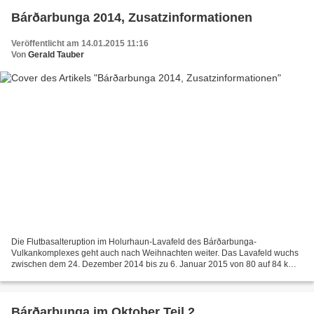
Bárðarbunga 2014, Zusatzinformationen
Veröffentlicht am 14.01.2015 11:16
Von
Gerald Tauber
Die Flutbasalteruption im Holurhaun-Lavafeld des Bárðarbunga-
Vulkankomplexes geht auch nach Weihnachten weiter. Das Lavafeld wuchs
zwischen dem 24. Dezember 2014 bis zu 6. Januar 2015 von 80 auf 84 km²
und bedeckt nun eine Fläche die weit größer als Manhattan-Island,...
Bárðarbunga im Oktober Teil 2