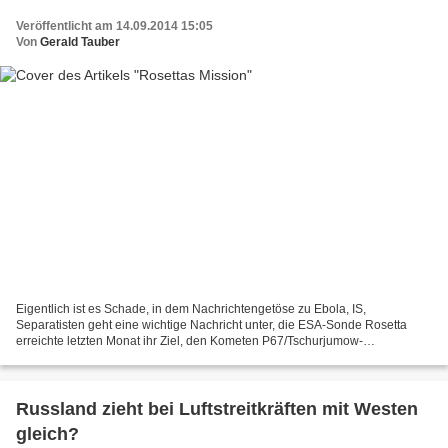
Veröffentlicht am 14.09.2014 15:05
Von
Gerald Tauber
Eigentlich ist es Schade, in dem Nachrichtengetöse zu Ebola, IS,
Separatisten geht eine wichtige Nachricht unter, die ESA-Sonde Rosetta
erreichte letzten Monat ihr Ziel, den Kometen P67/Tschurjumow-
Gerassimenko. Nun könnte man meinen ist nichts besonders,...
Russland zieht bei Luftstreitkräften mit Westen
gleich?