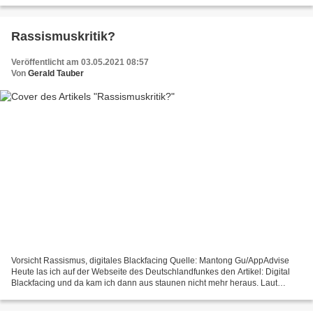
Netanyahu diese Woche ein altes Ritual...
Rassismuskritik?
Veröffentlicht am 03.05.2021 08:57
Von
Gerald Tauber
Vorsicht Rassismus, digitales Blackfacing Quelle: Mantong Gu/AppAdvise
Heute las ich auf der Webseite des Deutschlandfunkes den Artikel: Digital
Blackfacing und da kam ich dann aus staunen nicht mehr heraus. Laut
diesem Artikel ist das verwenden sogenannter...