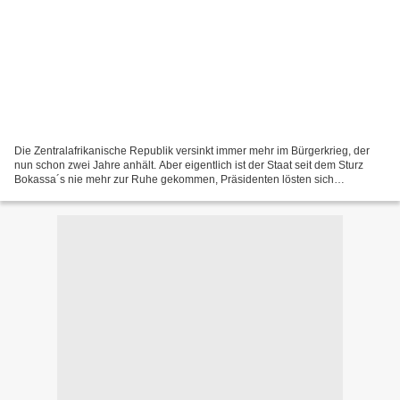
Die Zentralafrikanische Republik versinkt immer mehr im Bürgerkrieg, der
nun schon zwei Jahre anhält. Aber eigentlich ist der Staat seit dem Sturz
Bokassa´s nie mehr zur Ruhe gekommen, Präsidenten lösten sich
gegenseitig in der Folge ab, zumeist in gewaltsamen...