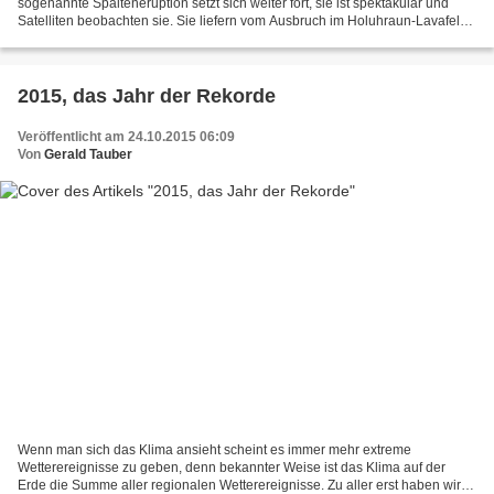
sogenannte Spalteneruption setzt sich weiter fort, sie ist spektakulär und
Satelliten beobachten sie. Sie liefern vom Ausbruch im Holuhraun-Lavafeld
Fotos die es in sich haben und sie...
2015, das Jahr der Rekorde
Veröffentlicht am 24.10.2015 06:09
Von
Gerald Tauber
Wenn man sich das Klima ansieht scheint es immer mehr extreme
Wetterereignisse zu geben, denn bekannter Weise ist das Klima auf der
Erde die Summe aller regionalen Wetterereignisse. Zu aller erst haben wir