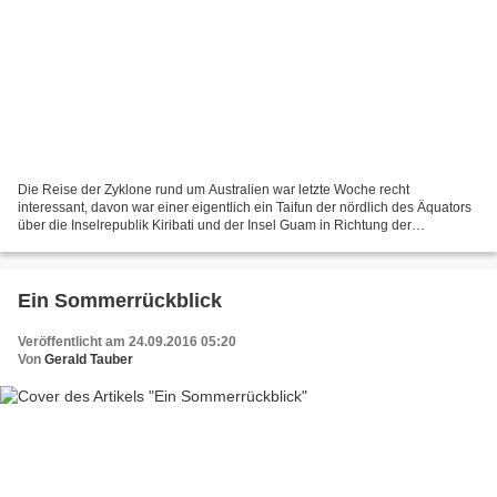
Die Reise der Zyklone rund um Australien war letzte Woche recht
interessant, davon war einer eigentlich ein Taifun der nördlich des Äquators
über die Inselrepublik Kiribati und der Insel Guam in Richtung der
Philippinen zog. Dieser hatte den netten Namen...
Ein Sommerrückblick
Veröffentlicht am 24.09.2016 05:20
Von
Gerald Tauber