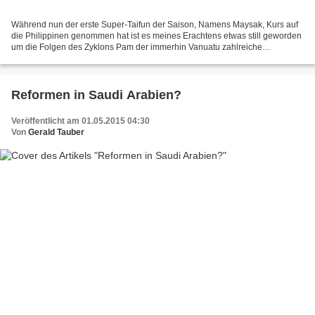
Während nun der erste Super-Taifun der Saison, Namens Maysak, Kurs auf
die Philippinen genommen hat ist es meines Erachtens etwas still geworden
um die Folgen des Zyklons Pam der immerhin Vanuatu zahlreiche
Zerstörungen brachte und um den 13. März diesen...
Reformen in Saudi Arabien?
Veröffentlicht am 01.05.2015 04:30
Von
Gerald Tauber