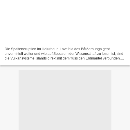
Die Spalteneruption im Holurhaun-Lavafeld des Bárðarbunga geht
unvermittelt weiter und wie auf Spectrum der Wissenschaft zu lesen ist, sind
die Vulkansysteme Islands direkt mit dem flüssigen Erdmantel verbunden.
Der Vulkan sitzt direkt über der heißesten...