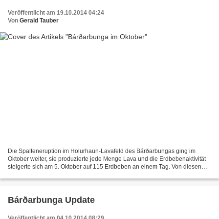
Veröffentlicht am 19.10.2014 04:24
Von
Gerald Tauber
Die Spalteneruption im Holurhaun-Lavafeld des Bárðarbungas ging im
Oktober weiter, sie produzierte jede Menge Lava und die Erdbebenaktivität
steigerte sich am 5. Oktober auf 115 Erdbeben an einem Tag. Von diesen
waren 21 größer als Magnitude 3 auf der...
Bárðarbunga Update
Veröffentlicht am 04.10.2014 08:29