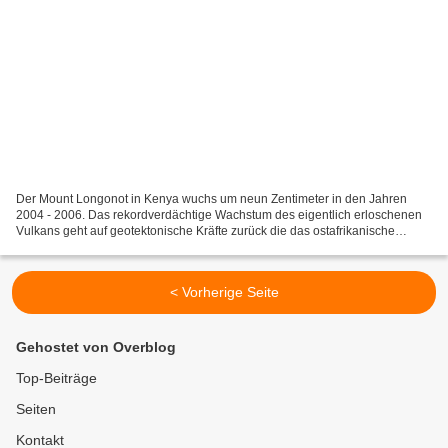
Der Mount Longonot in Kenya wuchs um neun Zentimeter in den Jahren
2004 - 2006. Das rekordverdächtige Wachstum des eigentlich erloschenen
Vulkans geht auf geotektonische Kräfte zurück die das ostafrikanische
Grabensystem erschaffen. Interessant daran...
< Vorherige Seite
Gehostet von Overblog
Top-Beiträge
Seiten
Kontakt